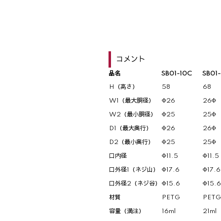
コメント
品名
SB01-10C
SB01
H（高さ）
58
68
W1（最大胴径）
Φ26
26Φ
W2（最小胴径）
Φ25
25Φ
D1（最大奥行）
Φ26
26Φ
D2（最小奥行）
Φ25
25Φ
口内径
Φ11.5
Φ11.5
口外径1（ネジ山）
Φ17.6
Φ17.6
口外径2（ネジ谷）
Φ15.6
Φ15.6
材質
PETG
PETG
容量（満注）
16ml
21ml