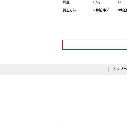
重量
10g
10g
製造方法
2軸延伸ブロー
2軸延
トップペ